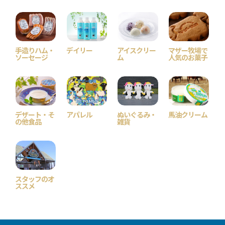
手造りハム・
デイリー
アイスクリー
マザー牧場で
ソーセージ
ム
人気のお菓子
デザート・そ
アパレル
ぬいぐるみ・
馬油クリーム
の他食品
雑貨
スタッフのオ
ススメ