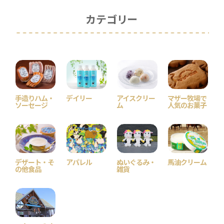
カテゴリー
手造りハム・
デイリー
アイスクリー
マザー牧場で
ソーセージ
ム
人気のお菓子
デザート・そ
アパレル
ぬいぐるみ・
馬油クリーム
の他食品
雑貨