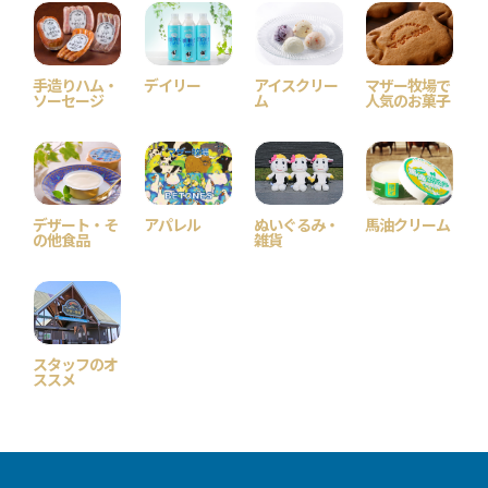
手造りハム・
デイリー
アイスクリー
マザー牧場で
ソーセージ
ム
人気のお菓子
デザート・そ
アパレル
ぬいぐるみ・
馬油クリーム
の他食品
雑貨
スタッフのオ
ススメ