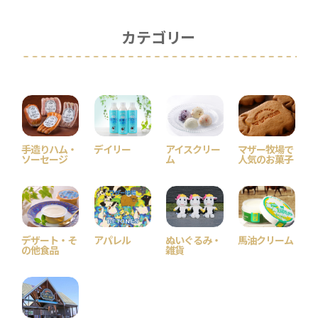
カテゴリー
手造りハム・
デイリー
アイスクリー
マザー牧場で
ソーセージ
ム
人気のお菓子
デザート・そ
アパレル
ぬいぐるみ・
馬油クリーム
の他食品
雑貨