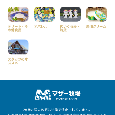
デザート・そ
アパレル
ぬいぐるみ・
馬油クリーム
の他食品
雑貨
スタッフのオ
ススメ
20歳未満の飲酒は法律で禁止されています。
妊娠中や授乳期の飲酒は、胎児・乳児の発育に悪影響を与えるお