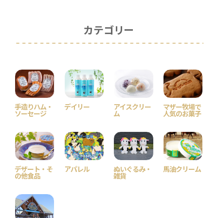
カテゴリー
手造りハム・
デイリー
アイスクリー
マザー牧場で
ソーセージ
ム
人気のお菓子
デザート・そ
アパレル
ぬいぐるみ・
馬油クリーム
の他食品
雑貨