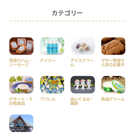
カテゴリー
手造りハム・
デイリー
アイスクリー
マザー牧場で
ソーセージ
ム
人気のお菓子
デザート・そ
アパレル
ぬいぐるみ・
馬油クリーム
の他食品
雑貨