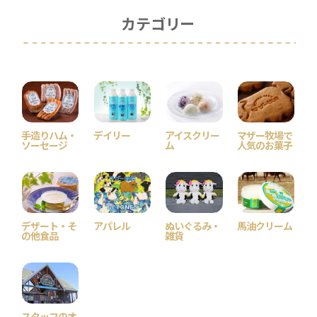
カテゴリー
手造りハム・
デイリー
アイスクリー
マザー牧場で
ソーセージ
ム
人気のお菓子
デザート・そ
アパレル
ぬいぐるみ・
馬油クリーム
の他食品
雑貨
スタッフのオ